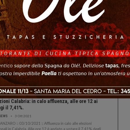
e ore 19.00, ha votato il 36,82% degli…
3 Ott 2021
NEWS
NZA :: 03/10/2021 :: E' del 36,82% la percentuale dei
nti che, alle ore 19.00, si sono recati alle urne a Cosenza,
e 82 sezioni cittadine, per eleggere il nuovo Presidente della
one Calabria e il nuovo Consiglio regionale…
zioni Calabria: affluenza per le regionali alle
 19 è del 22,66%.
3 Ott 2021
NEWS
NZARO :: 03/10/2021 :: Si conferma anche alla rilevazione
e 19, il calo di votanti in Calabria. L'affluenza è stata del
6% contro il 35,52 della stessa ora del gennaio 2020,
do però si votava in un solo giorno mentre in…
zioni Calabria: in calo affluenza, alle ore 12 ai
gi il 7,41%.
3 Ott 2021
NEWS
NZARO :: 03/10/2021 :: Affluenza in calo alle elezioni
onali in Calabria. Alle ore 12 è andato a votare il 7,41% degli