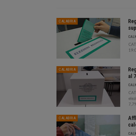
Reg
CALABRIA
sup
CAL
CATA
19:0
Reg
CALABRIA
al 
CAL
CATA
elez
7,7%
Aff
CALABRIA
cal
CAL