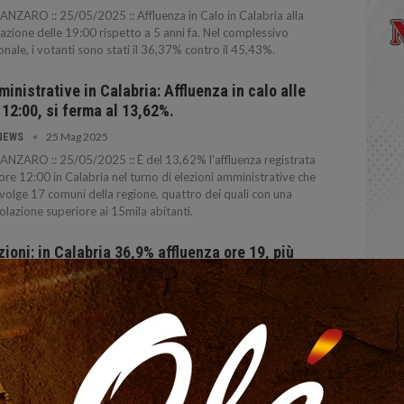
NZARO :: 25/05/2025 :: Affluenza in Calo in Calabria alla
vazione delle 19:00 rispetto a 5 anni fa. Nel complessivo
onale, i votanti sono stati il 36,37% contro il 45,43%.
inistrative in Calabria: Affluenza in calo alle
 12:00, si ferma al 13,62%.
25 Mag 2025
NEWS
NZARO :: 25/05/2025 :: È del 13,62% l'affluenza registrata
 ore 12:00 in Calabria nel turno di elezioni amministrative che
volge 17 comuni della regione, quattro dei quali con una
lazione superiore ai 15mila abitanti.
zioni: in Calabria 36,9% affluenza ore 19, più
sa Italia.
25 Set 2022
NEWS
NZARO :: 25/09/2022 :: E' del 36,92% l'affluenza alle ore
n Calabria alle elezioni per il rinnovo della Camera.
zioni: a Cosenza l’affluenza ai seggi elettorali