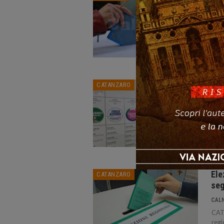
all
CAL
COSE
vota
nell
Regi
Ele
CATANZARO
ore
CAL
CATA
dell
22,6
quan
Ele
CATANZARO
seg
CAL
CATA
regi