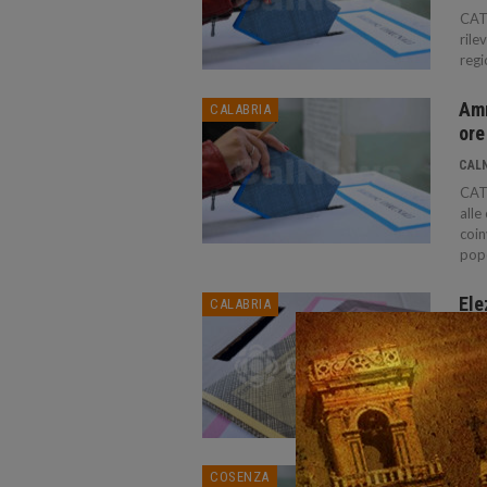
CATA
rile
regi
Amm
CALABRIA
ore
CAL
CATA
alle
coin
popo
Ele
CALABRIA
bas
CAL
CATA
19 i
Ele
COSENZA