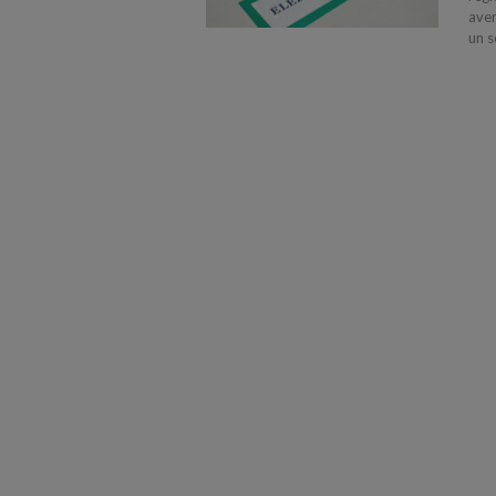
aven
un s