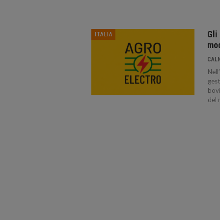
Gli
ITALIA
mod
CAL
Nell
gest
bovi
del 