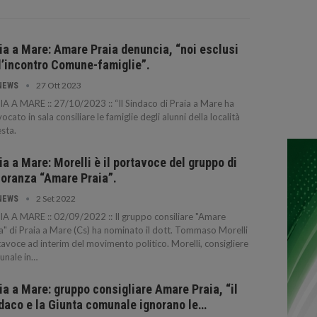
ia a Mare: Amare Praia denuncia, “noi esclusi
l’incontro Comune-famiglie”.
27 Ott 2023
NEWS
A A MARE :: 27/10/2023 :: “Il Sindaco di Praia a Mare ha
ocato in sala consiliare le famiglie degli alunni della località
sta.
ia a Mare: Morelli è il portavoce del gruppo di
oranza “Amare Praia”.
2 Set 2022
NEWS
A A MARE :: 02/09/2022 :: Il gruppo consiliare "Amare
a" di Praia a Mare (Cs) ha nominato il dott. Tommaso Morelli
avoce ad interim del movimento politico. Morelli, consigliere
unale in…
ia a Mare: gruppo consigliare Amare Praia, “il
daco e la Giunta comunale ignorano le…