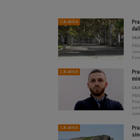
Pra
CALABRIA
dal
CAL
PRAI
conv
Fore
Pra
CALABRIA
min
CAL
PRAI
Prai
port
com
Pra
CALABRIA
sin