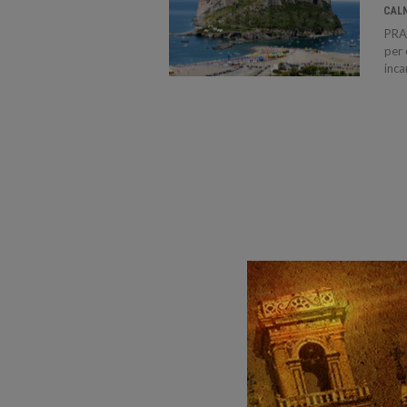
CAL
PRAI
per 
inca