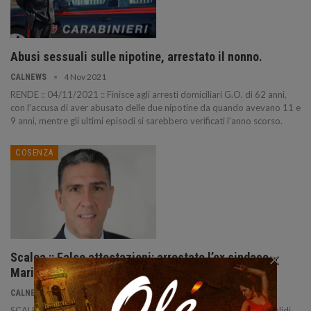
Abusi sessuali sulle nipotine, arrestato il nonno.
4 Nov 2021
CALNEWS
RENDE :: 04/11/2021 :: Finisce agli arresti domiciliari G.O. di 62 anni,
con l’accusa di aver abusato delle due nipotine da quando avevano 11 e
9 anni, mentre gli ultimi episodi si sarebbero verificati l’anno scorso.
COSENZA
×
Scalea :: False attestazioni: arrestato l’ex sindaco
Mario Russo.
16 Dic 2020
CALNEWS
SCALEA :: 16/12/2020 :: False attestazioni nella Commissione Invalidi.