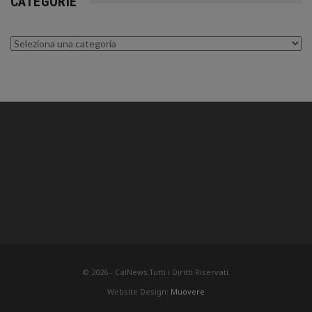
CATEGORIE
Categorie
© 2026 - CalNews.Tutti i Diritti Riservati.
Website Design:
Muovere