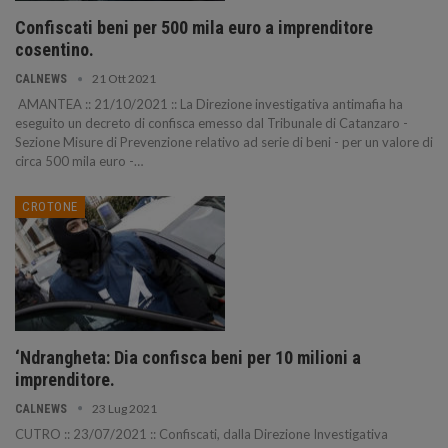
Confiscati beni per 500 mila euro a imprenditore
cosentino.
21 Ott 2021
CALNEWS
AMANTEA :: 21/10/2021 :: La Direzione investigativa antimafia ha
eseguito un decreto di confisca emesso dal Tribunale di Catanzaro -
Sezione Misure di Prevenzione relativo ad serie di beni - per un valore di
circa 500 mila euro -…
CROTONE
‘Ndrangheta: Dia confisca beni per 10 milioni a
imprenditore.
23 Lug 2021
CALNEWS
CUTRO :: 23/07/2021 :: Confiscati, dalla Direzione Investigativa