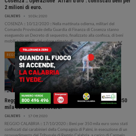
Cosenza :: Operazione “Affari d’oro”: confiscati beni per
2 milioni di euro.
10 Dic 2020
CALNEWS
COSENZA :: 10/12/2020 :: Nella mattinata odierna, militari del
Comando Provinciale della Guardia di Finanza di Cosenza stanno
eseguendo un Decreto di sequestro, finalizzato alla confisca, di beni
×
mobili e immobili, del valore stimato di…
REGGIO CALABRIA
Reggio Calabria :: ‘Ndrangheta: confiscati beni per 350
mila euro a cosca Alvaro.
17 Ott 2020
CALNEWS
REGGIO CALABRIA :: 17/10/2020 :: Beni per 350 mila euro sono stati
confiscati dai carabinieri della Compagnia di Palmi, in esecuzione di un
provvedimento del Tribunale di Reggio Calabria, a carico di Carmelo