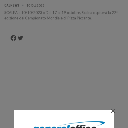
10 Ott 2023
CALNEWS
SCALEA :: 10/10/2023 :: Dal 17 al 19 ottobre, Scalea ospiterà la 22ª
edizione del Campionato Mondiale di Pizza Piccante.
Facebook
Twitter
×