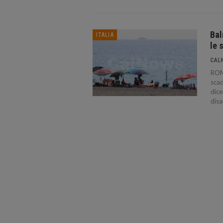
Bal
ITALIA
le 
CAL
ROMA
scad
dice
disa