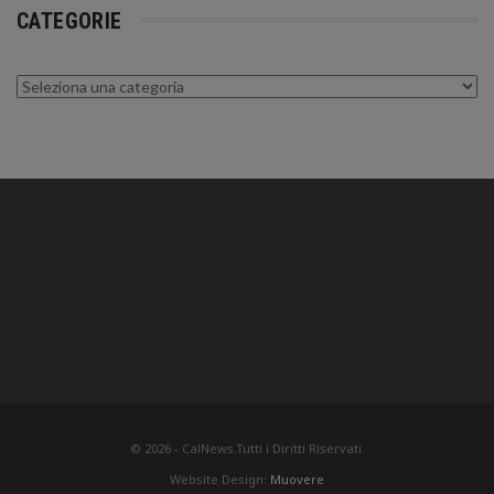
CATEGORIE
Categorie
© 2026 - CalNews.Tutti i Diritti Riservati.
Website Design:
Muovere