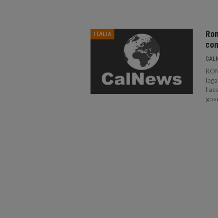
Rom
ITALIA
con
CAL
ROMA
lega
l’as
gove