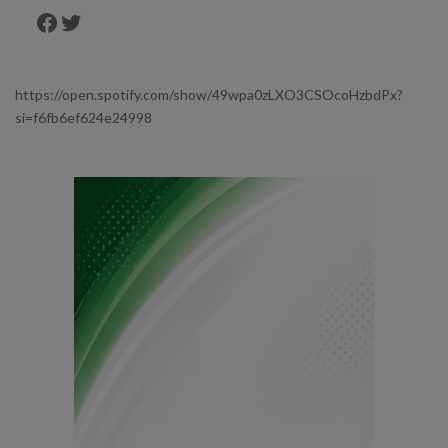
Facebook
Twitter
https://open.spotify.com/show/49wpa0zLXO3CSOcoHzbdPx?
si=f6fb6ef624e24998