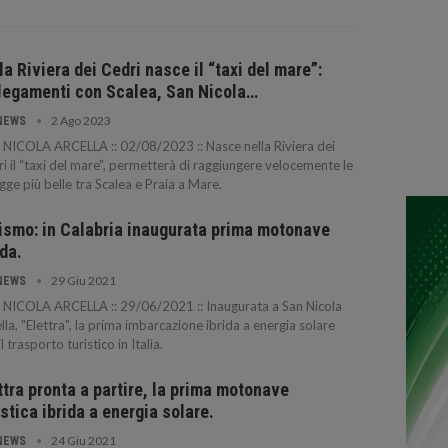
la Riviera dei Cedri nasce il “taxi del mare”:
legamenti con Scalea, San Nicola…
2 Ago 2023
NEWS
NICOLA ARCELLA :: 02/08/2023 :: Nasce nella Riviera dei
i il “taxi del mare”, permetterà di raggiungere velocemente le
gge più belle tra Scalea e Praia a Mare.
ismo: in Calabria inaugurata prima motonave
ida.
29 Giu 2021
NEWS
NICOLA ARCELLA :: 29/06/2021 :: Inaugurata a San Nicola
lla, "Elettra", la prima imbarcazione ibrida a energia solare
il trasporto turistico in Italia.
ttra pronta a partire, la prima motonave
istica ibrida a energia solare.
24 Giu 2021
NEWS