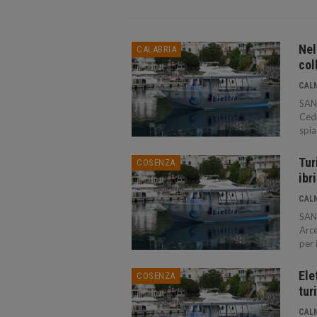
Nel
CALABRIA
col
CAL
SAN 
Cedr
spia
Tur
COSENZA
ibr
CAL
SAN 
Arce
per 
Ele
COSENZA
tur
CAL