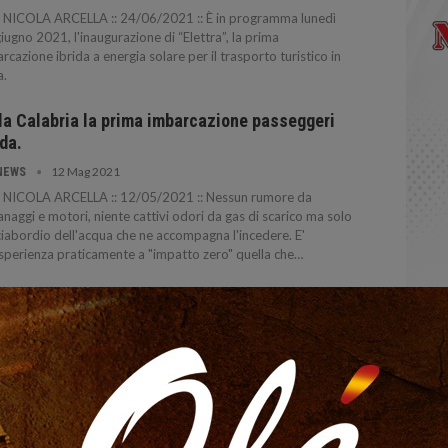
 NICOLA ARCELLA :: 24/06/2021 :: È in programma lunedì
iugno 2021, l'inaugurazione di “Elettra”, la prima
rcazione ibrida a energia solare per il trasporto turistico in
a.
la Calabria la prima imbarcazione passeggeri
ida.
12 Mag 2021
NEWS
 NICOLA ARCELLA :: 12/05/2021 :: Nessun rumore da
anaggi e motori, niente cattivi odori da gas di scarico ma solo
ciabordio dell'acqua che ne accompagna l'incedere. E'
sperienza praticamente a "impatto zero" quella che…