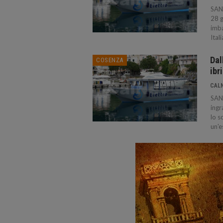
SAN
28 g
imba
Itali
Dal
COSENZA
ibr
CAL
SAN
ingr
lo s
un'e