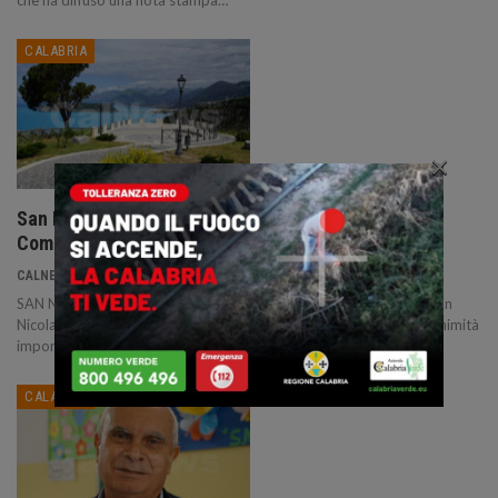
che ha diffuso una nota stampa…
CALABRIA
×
San Nicola Arcella: i punti approvati in Consiglio
Comunale.
30 Dic 2021
CALNEWS
SAN NICOLA ARCELLA :: 30/12/2021 :: Il Consiglio comunale di San
Nicola Arcella, tenutosi il 29 dicembre 2021, ha approvato all’unanimità
importanti punti all’ordine del giorno.
CALABRIA