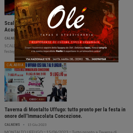
Scalea: grande festa per il 40esimo compleanno di
Acadie Club.
19 Lug 2023
CALNEWS
SCALEA :: 19/07/2023 :: La “Regina della Notte” si prepara a
festeggiare, come d’abitudine, in grande stile.
CALABRIA
Taverna di Montalto Uffugo: tutto pronto per la festa in
onore dell’Immacolata Concezione.
15 Giu 2023
CALNEWS
MONTALTO UFFUGO :: 15/06/2023 :: Tutto pronto a Taverna di