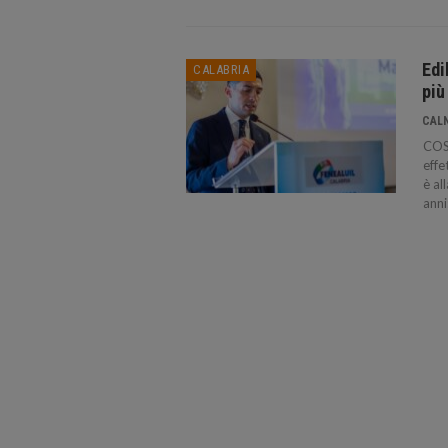
Edi
CALABRIA
più
CAL
COSE
effe
è al
anni