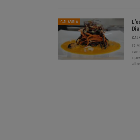
L’e
CALABRIA
Dia
CAL
DIAM
cand
ques
albe