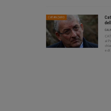
Cat
CATANZARO
del
CAL
CATA
al P
chia
e di