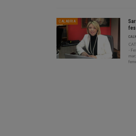
Sar
CALABRIA
fes
CAL
CATA
- Fe
marz
femm