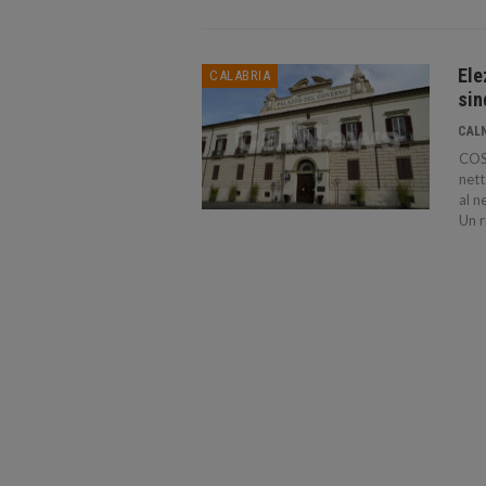
Ele
CALABRIA
sin
CAL
COSE
nett
al n
Un r