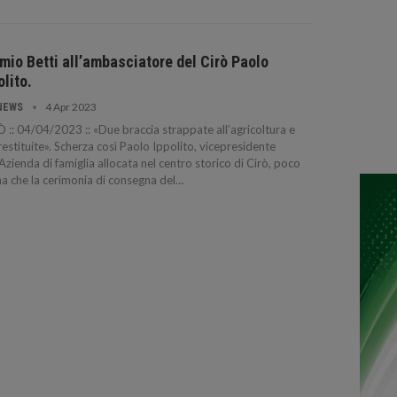
mio Betti all’ambasciatore del Cirò Paolo
olito.
4 Apr 2023
NEWS
 :: 04/04/2023 :: «Due braccia strappate all’agricoltura e
restituite». Scherza così Paolo Ippolito, vicepresidente
’Azienda di famiglia allocata nel centro storico di Cirò, poco
a che la cerimonia di consegna del…