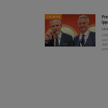
Pre
CALABRIA
Ipp
CAL
CIRÒ
poi 
dell
prim