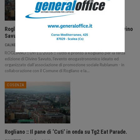
Rogliano :: Tutto è pronto per la terza edizione di Divino
Savuto.
8 Nov 2016
CALNEWS
ROGLIANO :: 09/11/2016 :: Tutto è pronto a Rogliano per la terza
edizione di Divino Savuto, l’evento enogastronomico ideato ed
organizzato dall’associazione di promozione sociale Rublanum - in
collaborazione con il Comune di Rogliano e la…
COSENZA
Rogliano :: Il pane di ‘Cuti’ in onda su Tg2 Eat Parade.