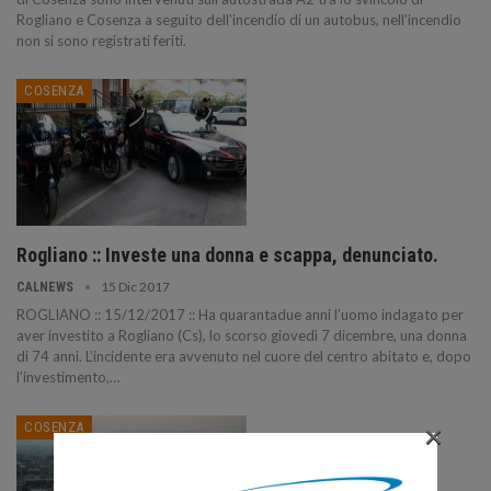
Rogliano e Cosenza a seguito dell'incendio di un autobus, nell'incendio
non si sono registrati feriti.
COSENZA
Rogliano :: Investe una donna e scappa, denunciato.
15 Dic 2017
CALNEWS
ROGLIANO :: 15/12/2017 :: Ha quarantadue anni l’uomo indagato per
aver investito a Rogliano (Cs), lo scorso giovedì 7 dicembre, una donna
di 74 anni. L’incidente era avvenuto nel cuore del centro abitato e, dopo
l’investimento,…
×
COSENZA