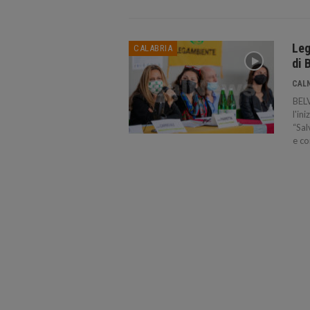
Leg
CALABRIA
di 
CAL
BEL
l'in
“Sal
e co