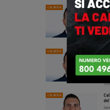
Pre
CALABRIA
Con
CAL
REGG
Ciri
genn
Pala
Cir
CALABRIA
ono
CAL
REGG
quel
suff
rico
Cal
CALABRIA
del
CAL