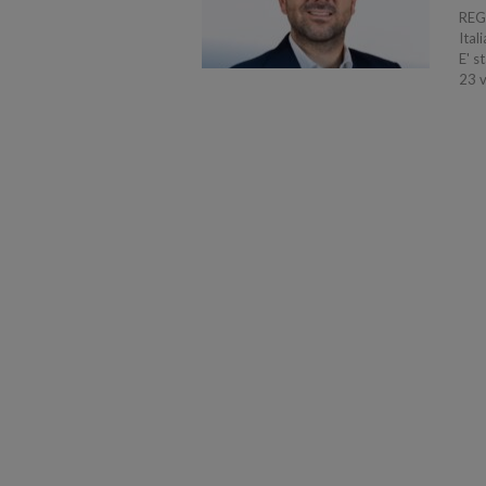
REGG
Ital
E' s
23 v