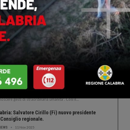
sidente Cirillo ha convocato per il 27 gennaio il
siglio regionale.
22 Gen 2026
NEWS
IO CALABRIA :: 22/01/2026 :: Il presidente Salvatore
llo ha convocato il Consiglio regionale per martedì 27
aio, alle ore 12. La riunione si svolgerà nell'aula "Fortugno" di
zzo Campanella. Lo riferisce un comunicato del…
illo, “Il coraggio e l’umanità di Paolo Campolo
rano Reggio e l’Italia…
3 Gen 2026
NEWS
IO CALABRIA :: 03/01/2026 :: "Di fronte a tragedie come
la avvenuta a Crans Montana, le parole non saranno mai
icienti a colmare il dolore, ma diventano necessarie per
noscere gesti di straordinaria umanità". Così il…
abria: Salvatore Cirillo (Fi) nuovo presidente
 Consiglio regionale.
11 Nov 2025
NEWS