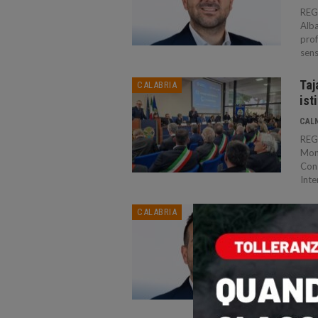
REG
Alba
prof
sens
Taj
CALABRIA
ist
CAL
REGG
Mont
Cons
Inte
Gio
CALABRIA
ris
CAL
REG
eser
nell
di o