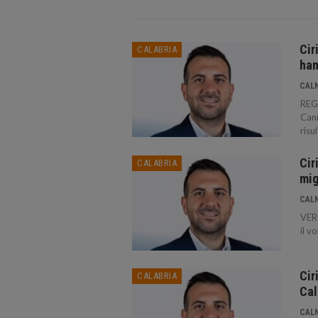
Cir
CALABRIA
han
CAL
REG
Cann
risu
Cir
CALABRIA
mig
CAL
VERO
il v
Cir
CALABRIA
Cal
CAL