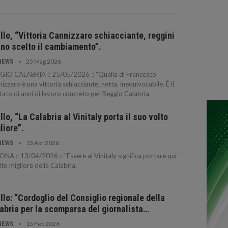
illo, “Vittoria Cannizzaro schiacciante, reggini
no scelto il cambiamento”.
25 Mag 2026
NEWS
GIO CALABRIA :: 25/05/2026 :: "Quella di Francesco
izzaro è una vittoria schiacciante, netta, inequivocabile. È il
ltato di anni di lavoro concreto per Reggio Calabria.
illo, “La Calabria al Vinitaly porta il suo volto
liore”.
13 Apr 2026
NEWS
NA :: 13/04/2026 :: "Essere al Vinitaly significa portare qui
olto migliore della Calabria.
illo: “Cordoglio del Consiglio regionale della
abria per la scomparsa del giornalista…
15 Feb 2026
NEWS