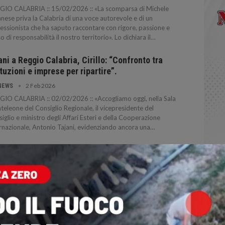
GIO CALABRIA :: 15/02/2026 :: «La scomparsa di Michele
nese priva la Calabria di una voce autorevole e di un
essionista che ha saputo raccontare con rigore, passione e
o di responsabilità il nostro territorio». Lo dichiara il…
ani a Reggio Calabria, Cirillo: “Confronto tra
ituzioni e imprese per ripartire”.
2 Feb 2026
NEWS
IO CALABRIA :: 02/02/2026 :: «Accogliamo oggi, nella Sala
eleone del Consiglio Regionale, il vicepresidente del
iglio e ministro degli Affari Esteri e della Cooperazione
rnazionale, Antonio Tajani, evidenziando ancora una…
rno della Memoria: Cirillo, “Educare i giovani al
petto della dignità umana”.
27 Gen 2026
NEWS
GIO CALABRIA :: 27/01/2026 :: "La memoria non è un
cizio rivolto al passato, ma un impegno per il presente. Oggi,
a Giornata della memoria, ricordiamo le vittime della Shoah e
gni persecuzione basata sull'odio e sulla…