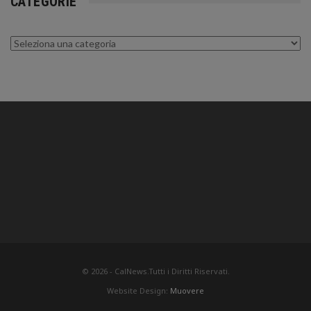
CATEGORIE
Categorie
© 2026 - CalNews.Tutti i Diritti Riservati.
Website Design:
Muovere