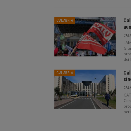
Cal
CALABRIA
aum
CAL
LAME
Gran
prom
dei 
Cal
CALABRIA
sin
CAL
CAT
Conf
prop
per 