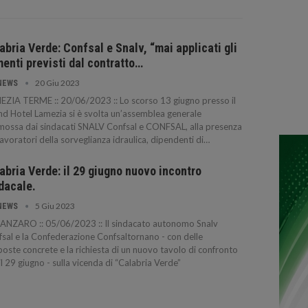
abria Verde: Confsal e Snalv, “mai applicati gli
enti previsti dal contratto…
20 Giu 2023
NEWS
ZIA TERME :: 20/06/2023 :: Lo scorso 13 giugno presso il
d Hotel Lamezia si è svolta un’assemblea generale
ossa dai sindacati SNALV Confsal e CONFSAL, alla presenza
lavoratori della sorveglianza idraulica, dipendenti di…
abria Verde: il 29 giugno nuovo incontro
dacale.
5 Giu 2023
NEWS
ANZARO :: 05/06/2023 :: Il sindacato autonomo Snalv
sal e la Confederazione Confsaltornano - con delle
oste concrete e la richiesta di un nuovo tavolo di confronto
il 29 giugno - sulla vicenda di “Calabria Verde”