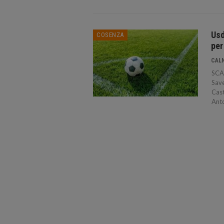
Usd
COSENZA
per
CAL
SCAL
Save
Cast
Anto