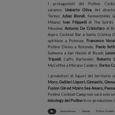
I protagonisti del Pollino Cock
saranno:
Umberto Oliva
, Art direc
Torino;
Julian Biondi
, Fermenthinks 
Milano;
Ivan Filippelli
di The Spirits
Messina;
Antonio De Cristofaro
di Br
Aspro Cocktail Bar a Santa Cristina 
spiritose a Potenza;
Francesco Voca
Pollino Divino a Rotonda;
Paolo Sett
Salimora a San Nicolò di Ricadi;
Leone
Tripaldi
, Caffo Bartender;
Roberto G
MyCoffee a Morano Calabro;
Enrico C
I produttori di liquori del territorio
Moro, Galtieri Liquori, Ginnastic, Ginsu
Fusion Gin ed Mzero Sea Amaro, Passar
Pollino Cocktail Camp non sarà solo u
mixology del Pollino
in co-produzione 
Campotenese
Catasta
Pollino Cocktai