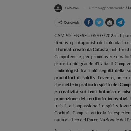
Ultimo aggiornamento
5 L
CalNews
Condividi
CAMPOTENESE :: 05/07/2025 :: Il patri
di nuovo protagonista del calendario e
il
format creato da Catasta
, hub turist
Campotenese, per promuovere e valorizz
protetta più grande d’Italia. Il Camp v
i
mixologist tra i più seguiti della sc
produttori di spirits
. L’evento, unico 
che
mette in pratica lo spirito del Cam
e creatività sui temi botanica e misc
promozione del territorio innovativi.
È
turisti, ad appassionati e spirits love
Cocktail Camp si articola in esperien
naturalistico del Parco Nazionale del Pol