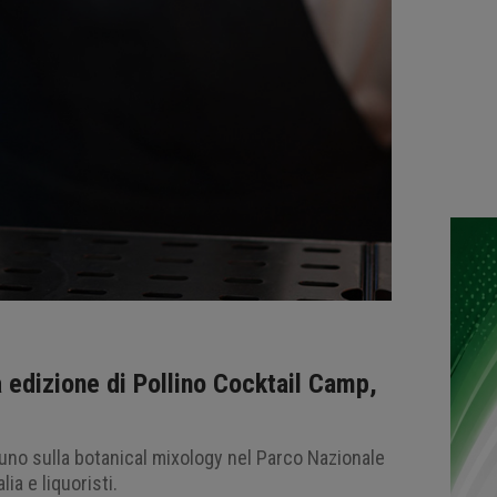
edizione di Pollino Cocktail Camp,
aduno sulla botanical mixology nel Parco Nazionale
lia e liquoristi.