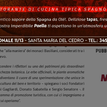
, condotta dalla guida ambientale e turistica Andrea
ollino Officinalis”
è la passeggiata sulle botaniche
ino guidata dalla guida Francesco Sallorenzo. Alle 16
anno partecipare alla
“Masistro Bike Adventure”
, la
m di Masistro Park nello spettacolare scenario di
to Unesco di Masistro lambita da un bosco di faggi
direttore del Conservatorio Etnobotanica,
Carmine Lupia
,
nni Canora
, condurranno il foraging
“Lungo i sentieri
PUBB
e “alla maniera” dei monaci Basiliani, considerati tra i
oevo.
ndere i riflettori su uno dei patrimoni più straordinari
cchezza botanica. Le erbe officinali, le piante aromatiche
diventano il cuore di una sperimentazione che unisce in
ultura del bere e territorio
– spiegano i soci fondatori
i Gagliardi, Donato Sabatella e Sergio Senatore -.
Il
gramma di promozione turistica, con cui ci impegniamo a
n cui operiamo
”.