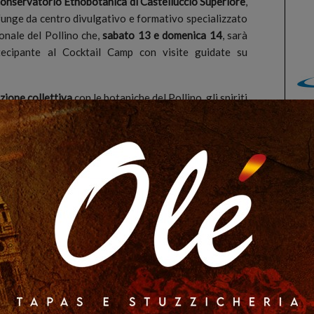
onservatorio Etnobotanica di Castelluccio Superiore
,
funge da centro divulgativo e formativo specializzato
onale del Pollino che,
sabato 13 e domenica 14
, sarà
rtecipante al Cocktail Camp con visite guidate su
zione collettiva
con le botaniche del Pollino, gli spiriti
ogist e dei bartender star dell’evento. Attraverso i
live
rnate dell’evento, il pubblico potrà scoprire le tante
 delle erbe autoctone in chiave drink, dai signature
i della miscelazione. La direzione artistica del format è
ma calabrese attiva a Milano, bartender entrato nella
ione contemporanea italiana.
Altro focus sarà quello
ento che negli ultimi tempi interessa questo settore.
sting,
il pubblico potrà conoscere e confrontarsi
ori di spiriti e assaggiare le ultime novità uscite sul
ofondito attraverso visite guidate al Conservatorio
raging. Sabato 12 luglio alle 9, in programma ci sarà