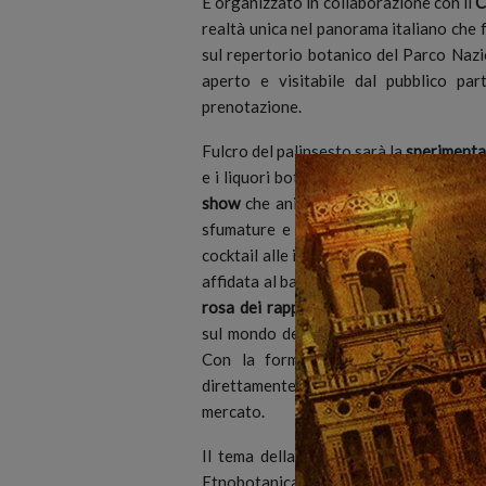
È organizzato in collaborazione con il
C
realtà unica nel panorama italiano che 
sul repertorio botanico del Parco Nazi
aperto e visitabile dal pubblico pa
prenotazione.
Fulcro del palinsesto sarà la
sperimenta
e i liquori botanici, ad opera dei mixol
show
che animeranno tutte e tre le gio
sfumature e caratteristiche gustative
cocktail alle interpretazioni dei classic
affidata al bartender
Umberto Oliva, fir
rosa dei rappresentanti della miscelaz
sul mondo della liquoristica e sul ferm
Con la formula del
walk around ta
direttamente con i liquoristi, i produtt
mercato.
Il tema della botanica verrà poi appr
Etnobotanica, escursioni, pedalate e fo