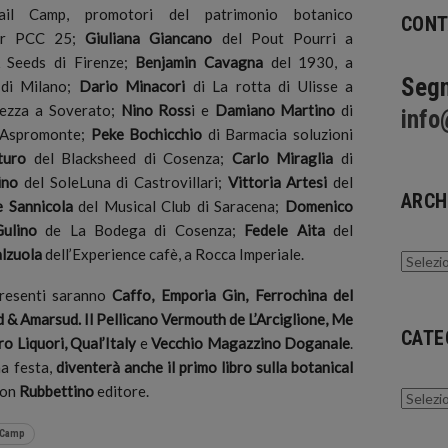
tail Camp, promotori del patrimonio botanico
CONT
tor PCC 25;
Giuliana Giancano
del Pout Pourri a
& Seeds di Firenze;
Benjamin Cavagna
del 1930, a
Segn
 di Milano;
Dario Minacori
di La rotta di Ulisse a
ezza a Soverato;
Nino Ross
i e
Damiano Martino
di
info
d’Aspromonte;
Peke Bochicchio
di Barmacia soluzioni
turo
del Blacksheed di Cosenza;
Carlo Miraglia
di
ino
del SoleLuna di Castrovillari;
Vittoria Artesi
del
ARCH
 Sannicola
del Musical Club di Saracena;
Domenico
ulino
de La Bodega di Cosenza;
Fedele Aita
del
alzuola
dell’Experience cafè, a Rocca Imperiale.
Archivi
 presenti saranno
Caffo, Emporia Gin, Ferrochina del
d & Amarsud. Il Pellicano Vermouth de L’Arciglione, Me
CATE
o Liquori, Qual’Italy
e
Vecchio Magazzino Doganale
.
na festa,
diventerà anche il primo libro sulla botanical
con
Rubbettino
editore.
Catego
l Camp