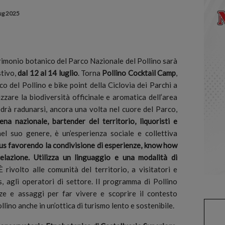
ug 2025
monio botanico del Parco Nazionale del Pollino sarà
stivo,
dal 12 al 14 luglio
.
Torna
Pollino Cocktail Camp
,
ico del Pollino e bike point della Ciclovia dei Parchi a
are la biodiversità officinale e aromatica dell’area
edrà radunarsi, ancora una volta nel cuore del Parco,
ena nazionale, bartender del territorio, liquoristi e
nel suo genere, è un’esperienza sociale e collettiva
pus favorendo la condivisione di esperienze, know how
elazione. Utilizza un linguaggio e una modalità di
 rivolto alle comunità del territorio, a visitatori e
rs, agli operatori di settore. Il programma di Pollino
ze e assaggi per far vivere e scoprire il contesto
lino anche in un’ottica di turismo lento e sostenibile.