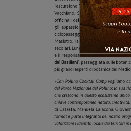
l’escursione
“Sui Sentieri dei Botanici”
Vacchiano. Sempre sabato alle 16,
“P
officinali del Parco Nazionale del Poll
gli appassionati delle due ruote potr
ciclopasseggiata organizzata dal tea
Masistro, la dolina carsica di Geosi
secolari. Lunedì, 14 luglio alle 10, il 
e il responsabile della didattica,
Giova
dei Basiliani”
, passeggiata sulle botanich
più grandi esperti di botanica del Medi
«
Con Pollino Cocktail Camp vogliamo acce
del Parco Nazionale del Pollino: la sua ri
che crescono in questo ecosistema unico 
chiave contemporanea natura, creatività, c
di Catasta, Manuela Laiacona, Giovann
format
è parte integrante del nostro pro
valorizzare l’identità locale dei territori i