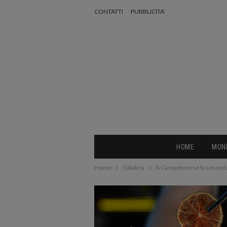
CONTATTI
PUBBLICITA’
HOME
MON
Home
Calabria
A Campotenese la seconda e