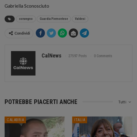
Gabriella Sconosciuto
convegno
Guardia Piemontese
Valdesi
Condividi
CalNews
27597 Posts
0 Comments
POTREBBE PIACERTI ANCHE
Tutti
CALABRIA
ITALIA