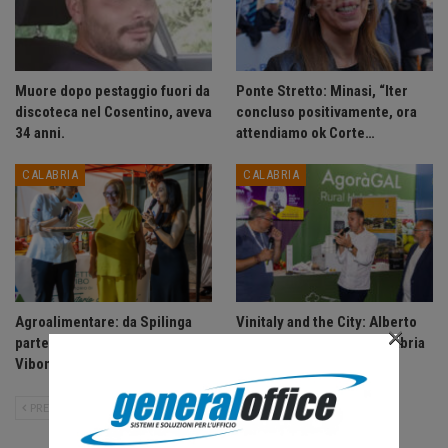
Muore dopo pestaggio fuori da
Ponte Stretto: Minasi, “Iter
discoteca nel Cosentino, aveva
concluso positivamente, ora
34 anni.
attendiamo ok Corte…
CALABRIA
CALABRIA
Agroalimentare: da Spilinga
Vinitaly and the City: Alberto
×
parte il Distretto del Cibo del
Vitaro porta a Reggio Calabria
Vibonese.
lo “Zabaione del…
PRECEDENTE
SUCCESSIVO