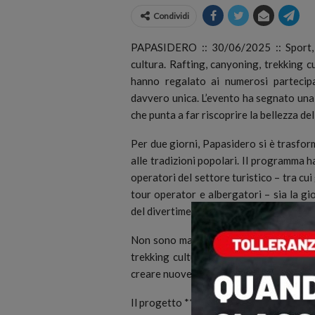
Condividi
PAPASIDERO :: 30/06/2025 :: Sport, s
cultura. Rafting, canyoning, trekking c
hanno regalato ai numerosi partecip
davvero unica.
L’evento ha segnato una
che punta a far riscoprire la bellezza del
Per due giorni, Papasidero si è trasfor
alle tradizioni popolari. Il programma h
operatori del settore turistico – tra cui
tour operator e albergatori – sia la gio
del divertimento.
Non sono mancati momenti dedicati all
trekking culturali guidati. Spazio anche
creare nuove sinergie e promuovere il te
Il progetto **High Wellness South Italy*