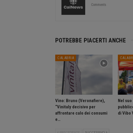
Comments
POTREBBE PIACERTI ANCHE
CALABRIA
CALABR
Vino: Bruno (Veronafiere),
Nel suo
“Vinitaly decisivo per
pubblico
affrontare calo dei consumi
di Vibo 
e…
PRECEDENTE
SUCCESSIVO