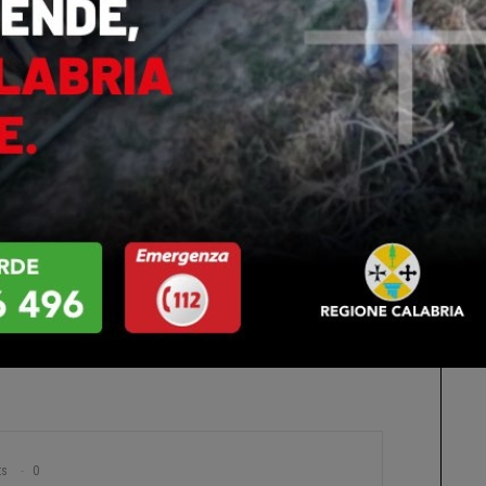
inariamente ricchi di storia, cultura e identità.
iluppo e Coesione (PSC) del Ministero del Turismo
rogetto Highwellness rientra nell’area tematica
mo e Ospitalità” – Scheda 52 “Montagna Italia”.
rammate tra Sila e Pollino, si sta lavorando al rilancio
iderato tra i migliori in Italia dal Ministero del
rate alla promozione del turismo sostenibile, al
la creazione di una rete di cooperazione tra operatori
rchi al Sentiero Regionale, cresce l’interesse e
che punta sempre più sull’outdoor e sulla bellezza
ts
0