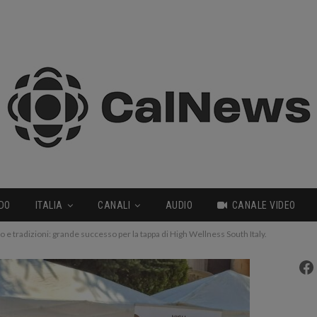
DO
ITALIA
CANALI
AUDIO
CANALE VIDEO
 e tradizioni: grande successo per la tappa di High Wellness South Italy.
Fa