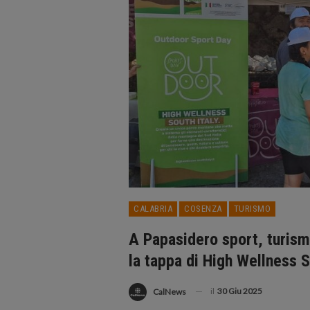
CALABRIA
COSENZA
TURISMO
A Papasidero sport, turism
la tappa di High Wellness S
il
30 Giu 2025
CalNews