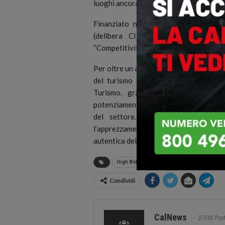
luoghi ancora poco conosciuti ma straord
Finanziato nell’ambito del Piano Sv
(delibera CIPESS n. 58/2021), il p
“Competitività Imprese”, settore “Turis
Per oltre un anno, con undici tappe prog
del turismo montano. Un progetto cons
Turismo, grazie alle sue azioni mi
potenziamento delle infrastrutture e al
del settore. Dalla Ciclovia dei Pa
l’apprezzamento verso un Sud Italia 
autentica dei suoi territori.
High Wellness South Italy
Papasidero
Condividi
CalNews
27592 Pos