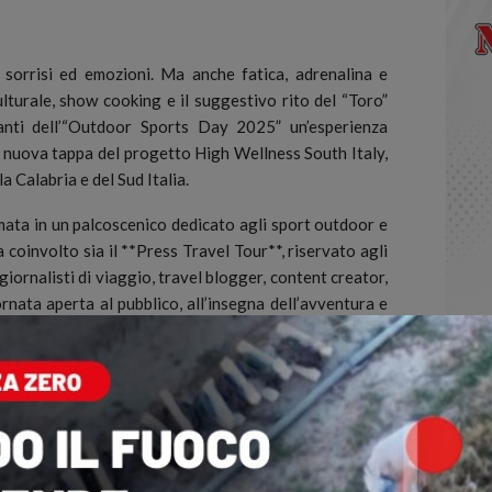
orrisi ed emozioni. Ma anche fatica, adrenalina e
ulturale, show cooking e il suggestivo rito del “Toro”
anti dell’“Outdoor Sports Day 2025” un’esperienza
 nuova tappa del progetto High Wellness South Italy,
la Calabria e del Sud Italia.
mata in un palcoscenico dedicato agli sport outdoor e
a coinvolto sia il **Press Travel Tour**, riservato agli
 giornalisti di viaggio, travel blogger, content creator,
rnata aperta al pubblico, all’insegna dell’avventura e
a gastronomia, come gli show cooking, e interessanti
 agli incontri B2B tra professionisti del turismo, per
rritorio.
* punta infatti a valorizzare esperienze autentiche in