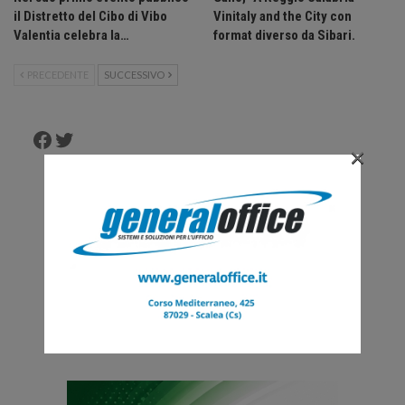
il Distretto del Cibo di Vibo
Vinitaly and the City con
Valentia celebra la…
format diverso da Sibari.
PRECEDENTE
SUCCESSIVO
Facebook
Twitter
×