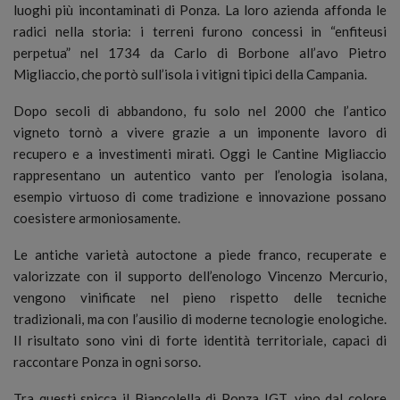
luoghi più incontaminati di Ponza. La loro azienda affonda le
radici nella storia: i terreni furono concessi in “enfiteusi
perpetua” nel 1734 da Carlo di Borbone all’avo Pietro
Migliaccio, che portò sull’isola i vitigni tipici della Campania.
Dopo secoli di abbandono, fu solo nel 2000 che l’antico
vigneto tornò a vivere grazie a un imponente lavoro di
recupero e a investimenti mirati. Oggi le Cantine Migliaccio
rappresentano un autentico vanto per l’enologia isolana,
esempio virtuoso di come tradizione e innovazione possano
coesistere armoniosamente.
Le antiche varietà autoctone a piede franco, recuperate e
valorizzate con il supporto dell’enologo Vincenzo Mercurio,
vengono vinificate nel pieno rispetto delle tecniche
tradizionali, ma con l’ausilio di moderne tecnologie enologiche.
Il risultato sono vini di forte identità territoriale, capaci di
raccontare Ponza in ogni sorso.
Tra questi spicca il Biancolella di Ponza IGT, vino dal colore