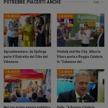
POTREBBE PIACERTI ANCHE
Tutti
CALABRIA
CALABRIA
Agroalimentare: da Spilinga
Vinitaly and the City: Alberto
parte il Distretto del Cibo del
Vitaro porta a Reggio Calabria
Vibonese.
lo “Zabaione del…
CALABRIA
CALABRIA
Nel suo primo evento pubblico
Gallo, “A Reggio Calabria