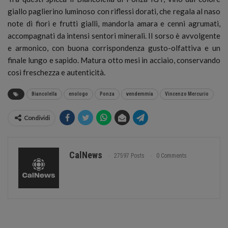
giallo paglierino luminoso con riflessi dorati, che regala al naso
note di fiori e frutti gialli, mandorla amara e cenni agrumati,
accompagnati da intensi sentori minerali. Il sorso è avvolgente
e armonico, con buona corrispondenza gusto-olfattiva e un
finale lungo e sapido. Matura otto mesi in acciaio, conservando
così freschezza e autenticità.
Biancolella
enologo
Ponza
vendemmia
Vincenzo Mercurio
Condividi
CalNews
27597 Posts
0 Comments