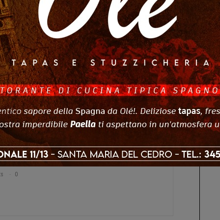
el
Grande Fratello
gonisti di
Amici
00 follower
.000 follower
ed ex concorrente di
X Factor
, con un pubblico da
1,9 milioni su Instagram
romette di essere uno dei momenti più coinvolgenti
 per sostenere un talento locale e vivere insieme
umane.
a a Mare
Shame
ts
0