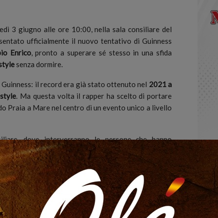
 3 giugno alle ore 10:00, nella sala consiliare del
sentato ufficialmente il nuovo tentativo di Guinness
io Enrico
, pronto a superare sé stesso in una sfida
style
senza dormire.
 Guinness: il record era già stato ottenuto nel
2021 a
estyle
. Ma questa volta il rapper ha scelto di portare
do Praia a Mare nel centro di un evento unico a livello
iliare, dove interverranno le persone che hanno
ica e mentale, ci si sposterà presso il
Garden di Praia
tona di freestyle.
 di ospiti di rilievo del panorama artistico e social
iù seguiti in Italia