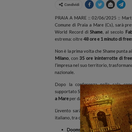
Condividi
PRAIA A MARE :: 02/06/2025 :: Martedì
Comune di Praia a Mare (Cs), sarà pre
World Record di
Shame
, al secolo
Fab
estrema: oltre
48 ore e 1 minuto di free
Non è la prima volta che Shame punta ai
Milano
, con
35 ore ininterrotte di fre
l’impresa nel suo territorio, trasforman
nazionale.
Dopo la conferenza nella sala cons
supportato Shame nella preparazione fis
a Mare
per dare il via ufficiale alla mara
L’evento sarà arricchito dalla presenza
italiano, tra cui:
Doomsart
, uno degli illustratori p