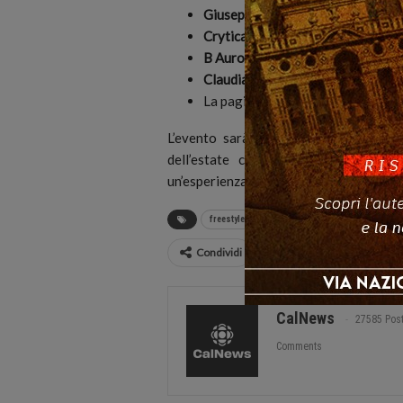
Giuseppe Garibaldi
, volto noto d
Crytical
e
DevilA
, entrambi prota
B Aurora
, tiktoker con oltre
600.0
Claudia Ciccateri
, tiktoker da
650
La pagina
IntrashTtenimento 2.0
L’evento sarà aperto al pubblico e p
dell’estate calabrese. Un’occasione
un’esperienza ai limiti delle possibilità 
freestyle
Guinness World Record
Prai
Condividi
CalNews
27585 Pos
Comments