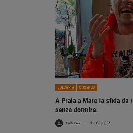
CALABRIA
COSENZA
A Praia a Mare la sfida da 
senza dormire.
il
2 Giu 2025
CalNews