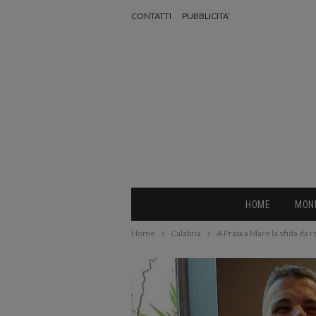
CONTATTI
PUBBLICITA’
HOME
MON
Home
Calabria
A Praia a Mare la sfida da 