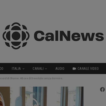
DO
ITALIA
CANALI
AUDIO
CANALE VIDEO
record di Shame: 48 ore di freestyle senza dormire.
Fa