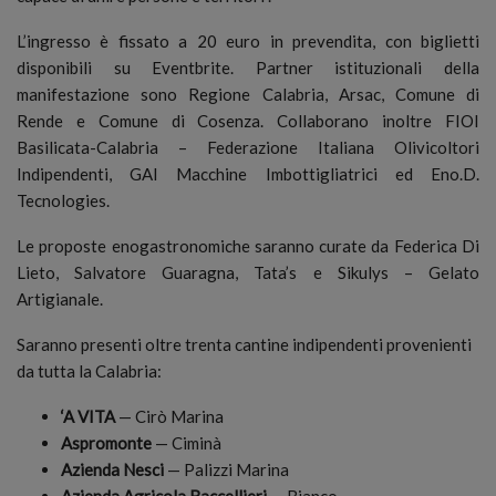
L’ingresso è fissato a 20 euro in prevendita, con biglietti
disponibili su Eventbrite. Partner istituzionali della
manifestazione sono Regione Calabria, Arsac, Comune di
Rende e Comune di Cosenza. Collaborano inoltre FIOI
Basilicata-Calabria – Federazione Italiana Olivicoltori
Indipendenti, GAI Macchine Imbottigliatrici ed Eno.D.
Tecnologies.
Le proposte enogastronomiche saranno curate da Federica Di
Lieto, Salvatore Guaragna, Tata’s e Sikulys – Gelato
Artigianale.
Saranno presenti oltre trenta cantine indipendenti provenienti
da tutta la Calabria:
‘A VITA
— Cirò Marina
Aspromonte
— Ciminà
Azienda Nesci
— Palizzi Marina
Azienda Agricola Baccellieri
— Bianco