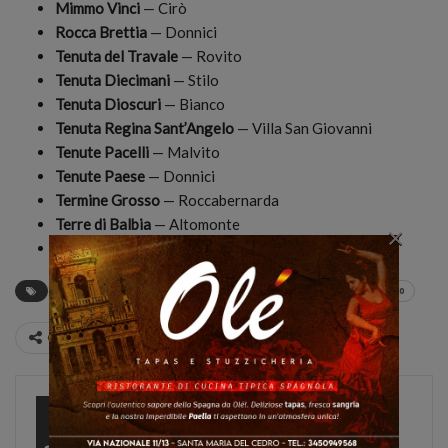
Mimmo Vinci
— Cirò
Rocca Brettia
— Donnici
Tenuta del Travale
— Rovito
Tenuta Diecimani
— Stilo
Tenuta Dioscuri
— Bianco
Tenuta Regina Sant’Angelo
— Villa San Giovanni
Tenute Pacelli
— Malvito
Tenute Paese
— Donnici
Termine Grosso
— Roccabernarda
Terre di Balbia
— Altomonte
×
Vigneti Vumbaca
— Cirò
Calabria
cantine
FIVI
Rende
Sabato del Vignaiolo
vino
Condividi
CalNews
27584 Posts
0 Comments