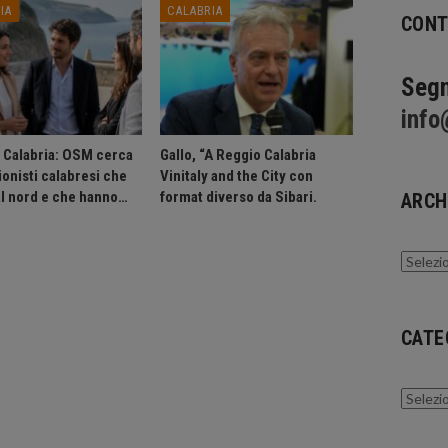
IA
CALABRIA
CONT
Segn
info
n Calabria: OSM cerca
Gallo, “A Reggio Calabria
onisti calabresi che
Vinitaly and the City con
al nord e che hanno…
format diverso da Sibari.
ARCH
Archivi
CATE
Catego