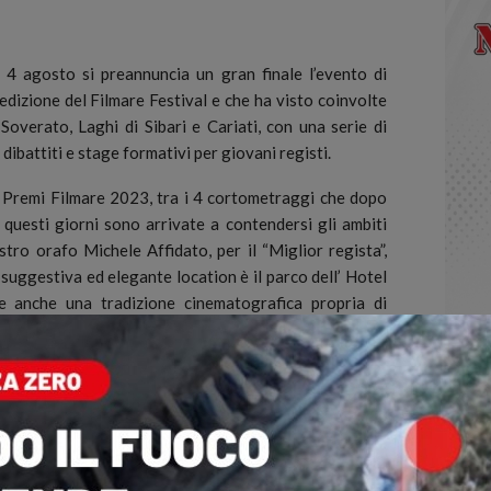
 agosto si preannuncia un gran finale l’evento di
edizione del Filmare Festival e che ha visto coinvolte
 Soverato, Laghi di Sibari e Cariati, con una serie di
dibattiti e stage formativi per giovani registi.
i Premi Filmare 2023, tra i 4 cortometraggi che dopo
i questi giorni sono arrivate a contendersi gli ambiti
tro orafo Michele Affidato, per il “Miglior regista”,
a suggestiva ed elegante location è il parco dell’ Hotel
re anche una tradizione cinematografica propria di
olgeva l’Euromediterraneo Festival.
Comune di Sangineto il cuore di Filmare avendo, nella
nale essendo stato comune capofila. Importante la
o del cinema italiano, mentre a livello musicale un
a americana molto legata al cinema Romina Arena.
io Speciale di Filmare “Fotografare il Mare” che verrà