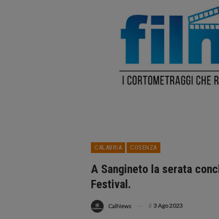
CALABRIA
COSENZA
A Sangineto la serata concl
Festival.
il
3 Ago 2023
CalNews