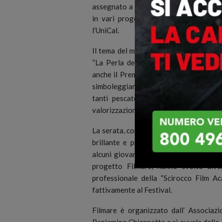
assegnato a Francesco Sesso, pluricam
in vari progetti di ricerca sulle tem
l’UniCal.
Il tema del mare e dell’ambiente come 
“La Perla del Tirreno” con la presenz
anche il Premio Speciale “Una vita per
simboleggiare le storie umane, fatte di 
tanti pescatori. Previsto anche un
valorizzazione dell’enogastronomia nel
La serata, con inizio alle ore 21:30 e 
brillante e professionale presentatri
alcuni giovani stagisti che in questi gi
progetto Filmare, hanno svolto dive
professionale della “Scirocco Film A
fattivamente al Festival.
Filmare è organizzato dall’ Associaz
Beniamino Chiappetta e si avvale della d