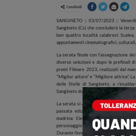
Condividi
SANGINETO :: 03/07/2023 :: Venerdì 4
Sangineto (Cs) che concluderà la terza 
ben quattro località calabresi: Scalea,
appuntamenti cinematografici, culturali, 
La serata finale con l’assegnazione de
diverse selezioni e dopo le prefinali d
premi Filmare 2023, realizzati dal maes
“Miglior attore” e “Migliore attrice”. L
delle Stelle di Sangineto, a rinsalda
Sangineto dove negli anni ottanta si sv
La serata si avvale del patrocinio del 
passata edizione, ospitato già la fi
madrina: Eleonora Giorgi, star simbol
personaggio importante della music
Durante l’evento l’attribuzione del Prem