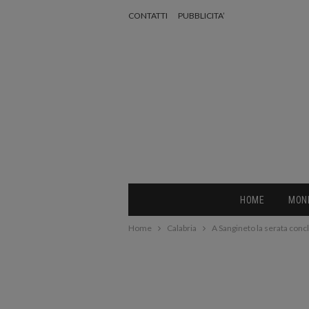
CONTATTI
PUBBLICITA’
HOME
MON
Home
Calabria
A Sangineto la serata concl