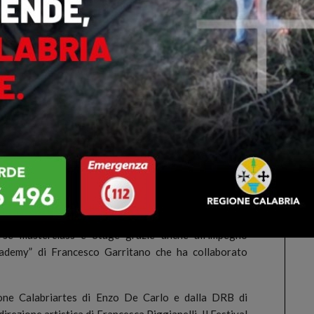
pione mondiale di Fotografia Subacquea e impegnato
atiche della salvaguardia e protezione del mare con
risorsa sarà anche centro di un focus curato dal Flag
a della presidente Gabriella Luciani che consegnerà
 il Mare” ad un vecchio pescatore atto a raccontare e
sacrificio, impegno e passione e che connota la vita di
 Workshop – Showcooking dal tema “Terra e mare:
la produzione cinematografica”.
con ingresso libero, sarà condotta da Francesca Russo,
ce degli eventi Filmare e vedrà anche la presenza di
orni, nell’ambito delle attività di formazione legati al
rse masterclass e Stage grazie anche all’impegno
cademy” di Francesco Garritano che ha collaborato
ione Calabriartes di Enzo De Carlo e dalla DRB di
irezione artistica di Francesca Piggianelli. Il Festival