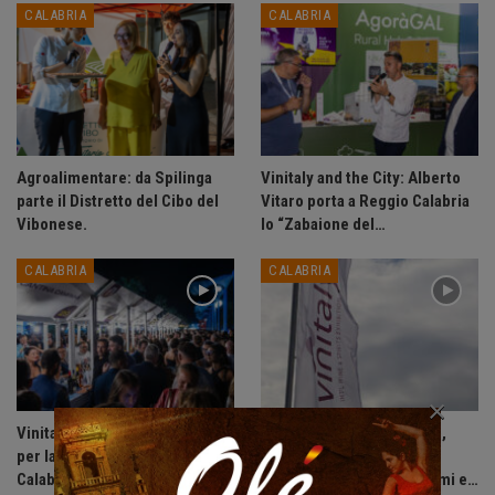
CALABRIA
CALABRIA
Agroalimentare: da Spilinga
Vinitaly and the City: Alberto
parte il Distretto del Cibo del
Vitaro porta a Reggio Calabria
Vibonese.
lo “Zabaione del…
CALABRIA
CALABRIA
×
Vinitaly and the City approda
Vino: Bruno (Veronafiere),
per la prima volta a Reggio
“Vinitaly decisivo per
Calabria. (VIDEO)
affrontare calo dei consumi e…