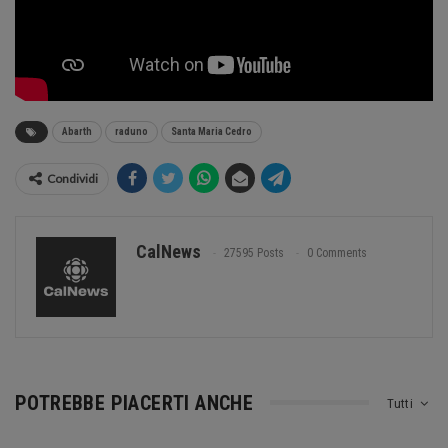
Abarth
raduno
Santa Maria Cedro
Condividi
CalNews
27595 Posts
0 Comments
POTREBBE PIACERTI ANCHE
Tutti