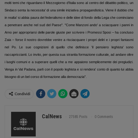
molti temi che riguardano il Mezzogiorno d'Italia sono al centro del dibattito politico, un
Sindaco senta la necessita' di una simile iniziativa propagandistica. Viene il dubbio che
in realta' si abbia paura del federalismo e delle idee di fondo della Lega che cominciano
a penetrare anche nel sud del Paese''. ''Come Manzoni ando' a sciacquare i panni in
Arno per appropriarsi delle parole giuste per scrivere i Promessi Sposi – ha concluso
Zaia – forse il nostro dovrebbe venire a risciacquare i propri deliri e i propri fantasmi
nel Po. Le sue cognizioni di quello che definisce 'il pensiero leghista' sono
raccapriccianti. Lo invito, per questa sua stranita formazione culturale, ad andare oltre
i luoghi comuni e a superare quelli che a me appaiono semplicemente dei pregiudizi.
Venga in Val Padana, parli con il popolo leghista e si rendera' conto di quanto lui abbia
bisogno di un bel corso di formazione alla democrazia''.
Condividi
CalNews
27585 Posts
0 Comments