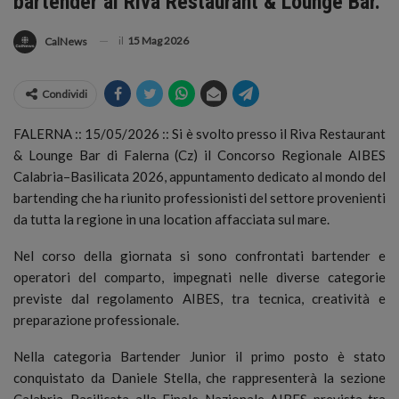
bartender al Riva Restaurant & Lounge Bar.
il
15 Mag 2026
CalNews
Condividi
FALERNA :: 15/05/2026 :: Si è svolto presso il Riva Restaurant
& Lounge Bar di Falerna (Cz) il Concorso Regionale AIBES
Calabria–Basilicata 2026, appuntamento dedicato al mondo del
bartending che ha riunito professionisti del settore provenienti
da tutta la regione in una location affacciata sul mare.
Nel corso della giornata si sono confrontati bartender e
operatori del comparto, impegnati nelle diverse categorie
previste dal regolamento AIBES, tra tecnica, creatività e
preparazione professionale.
Nella categoria Bartender Junior il primo posto è stato
conquistato da Daniele Stella, che rappresenterà la sezione
Calabria–Basilicata alla Finale Nazionale AIBES prevista tra