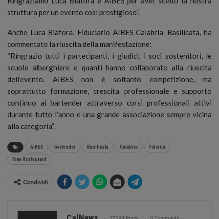
Ringraziamo Luca Biafora e AIBES per aver scelto la nostra
struttura per un evento così prestigioso”.
Anche Luca Biafora, Fiduciario AIBES Calabria–Basilicata, ha
commentato la riuscita della manifestazione:
“Ringrazio tutti i partecipanti, i giudici, i soci sostenitori, le
scuole alberghiere e quanti hanno collaborato alla riuscita
dell’evento. AIBES non è soltanto competizione, ma
soprattutto formazione, crescita professionale e supporto
continuo ai bartender attraverso corsi professionali attivi
durante tutto l’anno e una grande associazione sempre vicina
alla categoria”.
AIBES
bartender
Basilicata
Calabria
Falerna
Riva Restaurant
Condividi
CalNews
27584 Posts
0 Comments