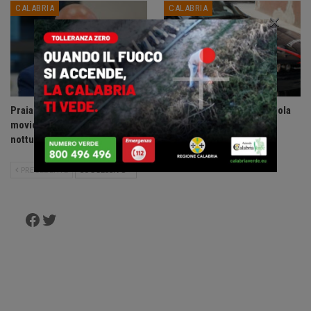
CALABRIA
CALABRIA
×
Praia a Mare: ordinanza anti-
Accoltella coetaneo alla gola
movida, vietate le uscite
durante litigio, arrestato
notturne ai minori di 14 anni.
sessantenne.
PRECEDENTE
SUCCESSIVO
Facebook
Twitter