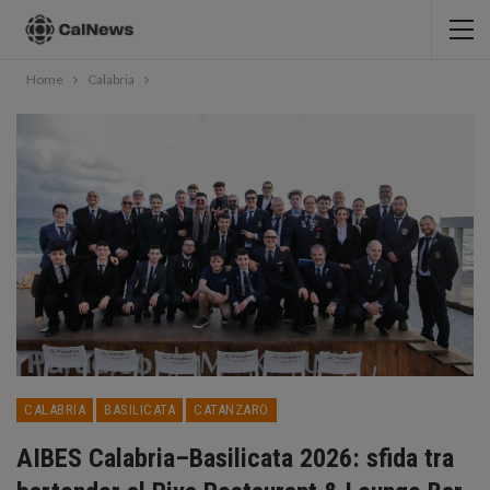
Home
Calabria
CALABRIA
BASILICATA
CATANZARO
AIBES Calabria–Basilicata 2026: sfida tra