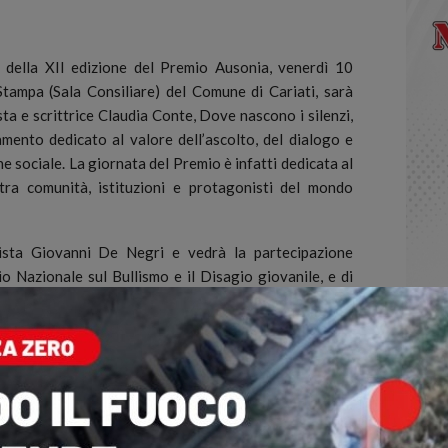
 della XII edizione del Premio Ausonia, venerdì 10
 Stampa (Sala Consiliare) del Comune di Cariati, sarà
sta e scrittrice Claudia Conte, Dove nascono i silenzi,
mento dedicato al valore dell’ascolto, del dialogo e
ne sociale. La giornata del Premio è infatti dedicata al
tra comunità, istituzioni e protagonisti del mondo
lista Giovanni De Negri e vedrà la partecipazione
io Nazionale sul Bullismo e il Disagio giovanile, e di
erreligioso e della società civile:
m della Comunità Musulmana Ahmadiyya e teologo;
 Sezione Calabria della Comunità Ebraica di Napoli –
della Chiesa Ortodossa Romena in Italia.