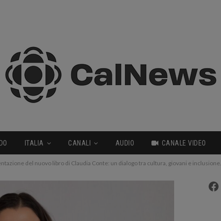
DO
ITALIA
CANALI
AUDIO
CANALE VIDEO
tazione del nuovo libro di Claudia Conte: un dialogo tra cultura, giovani e inclusione
Fa