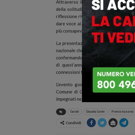
Attraverso il suo libro, Claudia Conte a
della solitudine e della necessità di ri
riflessione rivolto a famiglie, educatori
dare voce ai silenzi e a riscoprire il 
più consapevole e inclusiva.
La presentazione si inserisce nel pro
nazionale che da dodici edizioni promuov
confermandosi un laboratorio di idee e 
di quest’anno dedica particolare atte
connessioni tra persone e comunità.
L’evento gode del patrocinio del Mini
Comune di Cariati e della Regione Cala
impegnati nella valorizzazione della cult
Cariati
Claudia Conte
Premio Ausonia
Condividi