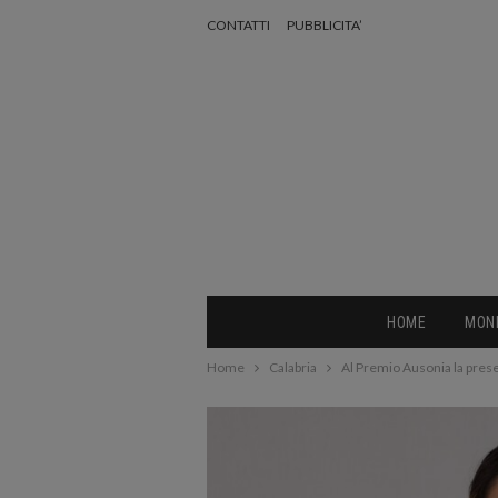
CONTATTI
PUBBLICITA’
HOME
MON
Home
Calabria
Al Premio Ausonia la presen