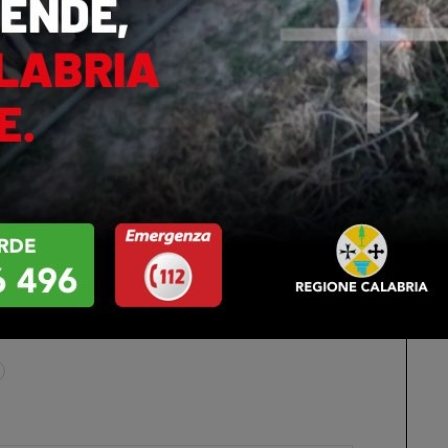
ffronta con sensibilità il tema del disagio giovanile,
costruire relazioni autentiche, offrendo uno spunto di
, istituzioni e nuove generazioni. Un’opera che invita a
valore dell’ascolto come primo passo verso una società
gramma culturale del Premio Ausonia, manifestazione
e il dialogo tra arte, cultura, spettacolo e territorio,
confronto sui grandi temi del nostro tempo. L’edizione
nzione ai valori dell’inclusione, della pace e delle
stero della Cultura, del Ministero del Turismo, del
bria, con il coinvolgimento di istituzioni e partner
ura come motore di crescita civile e sociale.