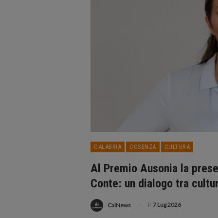
CALABRIA
COSENZA
CULTURA
Al Premio Ausonia la prese
Conte: un dialogo tra cultur
il
7 Lug 2026
CalNews