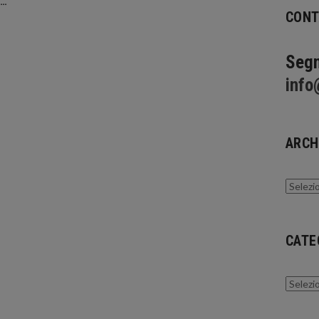
o…
CONT
Segn
info
ARCH
Archivi
CATE
Catego