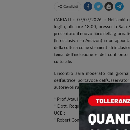
Condividi
CARIATI :: 07/07/2026 :: Nell’ambito
luglio, alle ore 18:00, presso la Sala
presentato il nuovo libro della giornali
(in esclusiva su Amazon) in un appunta
della cultura come strumenti di inclusio
tema dell’inclusione e del confronto 
culturale.
L’incontro sarà moderato dal giorna
dell’autrice, portavoce dell’Osservator
autorevoli rappresentanti del dialogo int
* Prof. Ataul Wasih Tariq, Grande Ima
* Dott. Roque Pugliese, delegato della
UCEI;
* Robert Constantin Ghimiși, sacerdote 