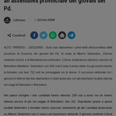
all’assemblea provinciale dei giovani del
Pd.
il
26 Nov 2008
CalNews
Condividi
ALTO TIRRENO :: 26/11/2008 :: Sono due diamantesi i primi eletti all’assemblea della
provincia di Cosenza dei giovani del Pd. Si tratta di Alberto Settembre, 22enne
studente Unical, e di Mariafrancesca Amodeo 17enne studentessa del liceo classico di
Belvedere Marittimo. Settembre con 602 voti è stato il primo eletto fra gli uomini mentre
la Amodeo con ben 712 voti ha primeggiato tra le donne. Il successo elettorale tra i
giovani di Veltroni dei due diamantesi è stato ipotecato con gli importanti risultati ottenuti
nei seggi di Diamante e Belvedere.
Nel paese d’origine i due candidati hanno ottenuto 239 voti a testa ma ne hanno
ottenuti ancora di più nel seggio di Belvedere: ben 311. Soprattutto grazie a questi
risultati Settembre e Amodeo hanno staccato nettamente gli altri candidati ipotecando
un Alberto Settembre non è nuovo ad esperienze elettorali. Il giovane studente Unical