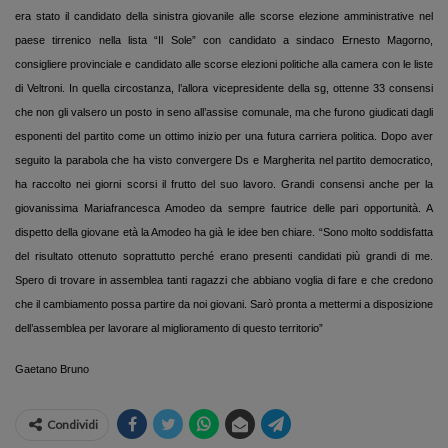
era stato il candidato della sinistra giovanile alle scorse elezione amministrative nel
paese tirrenico nella lista “Il Sole” con candidato a sindaco Ernesto Magorno,
consigliere provinciale e candidato alle scorse elezioni politiche alla camera con le liste
di Veltroni. In quella circostanza, l’allora vicepresidente della sg, ottenne 33 consensi
che non gli valsero un posto in seno all’assise comunale, ma che furono giudicati dagli
esponenti del partito come un ottimo inizio per una futura carriera politica. Dopo aver
seguito la parabola che ha visto convergere Ds e Margherita nel partito democratico,
ha raccolto nei giorni scorsi il frutto del suo lavoro. Grandi consensi anche per la
giovanissima Mariafrancesca Amodeo da sempre fautrice delle pari opportunità. A
dispetto della giovane età la Amodeo ha già le idee ben chiare. “Sono molto soddisfatta
del risultato ottenuto soprattutto perché erano presenti candidati più grandi di me.
Spero di trovare in assemblea tanti ragazzi che abbiano voglia di fare e che credono
che il cambiamento possa partire da noi giovani. Sarò pronta a mettermi a disposizione
dell’assemblea per lavorare al miglioramento di questo territorio”
Gaetano Bruno
Condividi