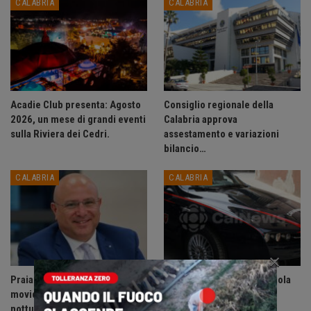
CALABRIA
CALABRIA
Acadie Club presenta: Agosto
Consiglio regionale della
2026, un mese di grandi eventi
Calabria approva
sulla Riviera dei Cedri.
assestamento e variazioni
bilancio…
CALABRIA
CALABRIA
×
Praia a Mare: ordinanza anti-
Accoltella coetaneo alla gola
movida, vietate le uscite
durante litigio, arrestato
notturne ai minori di 14 anni.
sessantenne.