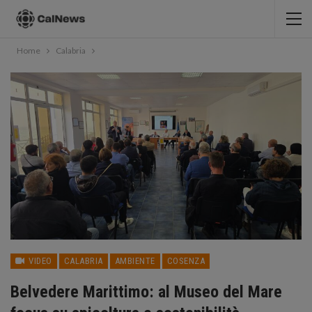
Home
Calabria
VIDEO
CALABRIA
AMBIENTE
COSENZA
Belvedere Marittimo: al Museo del Mare