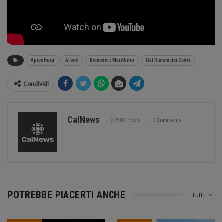
Apicoltura
Arsac
Belvedere Marittimo
Gal Riviera dei Cedri
Condividi
CalNews
27584 Posts
0 Comments
POTREBBE PIACERTI ANCHE
Tutti