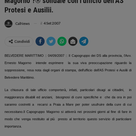
Magorno ?® solidale con l'ufficio dell'AS
Protesi e Ausilii.
il
4 Set 2007
CalNews
Condividi
BELVEDERE MARITTIMO :: 04/09/2007 :: Il Capogruppo dei DS alla provincia, l’Avv.
Ernesto Magorno
intende esprimere
la sua viva preoccupazione riguardo la
soppressione, resa nota dagli organi di stampa, dell’ufficio dell’AS Protesi e Ausilii di
Belvedere Marittimo.
La chiusura di tale ufficio comporterà, infatti, particolari disagi ai cittadini,
in
maggioranza disabili ed anziani,
bisognosi di cure specifiche e
che da ora in poi
saranno costretti a
recarsi a Praia a Mare per poter usufruire della cure di cui
necessitano.
Il Capogruppo Magorno si attiverà nei prossimi giorni al fine di fare in
modo che venga restituito al più
presto al territorio questo servizio di particolare
importanza.