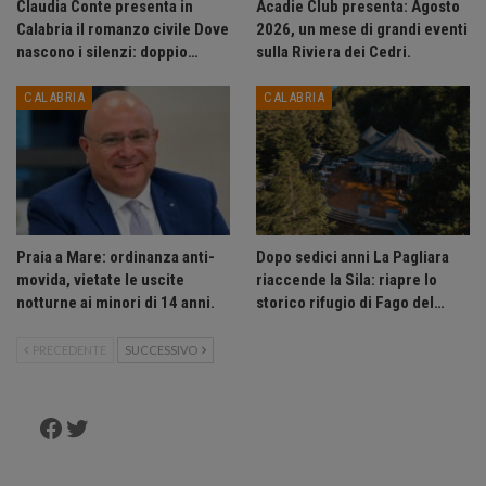
Claudia Conte presenta in
Acadie Club presenta: Agosto
Calabria il romanzo civile Dove
2026, un mese di grandi eventi
nascono i silenzi: doppio…
sulla Riviera dei Cedri.
CALABRIA
CALABRIA
Praia a Mare: ordinanza anti-
Dopo sedici anni La Pagliara
movida, vietate le uscite
riaccende la Sila: riapre lo
notturne ai minori di 14 anni.
storico rifugio di Fago del…
PRECEDENTE
SUCCESSIVO
Facebook
Twitter