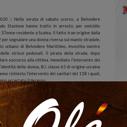
 :: Nella serata di sabato scorso, a Belvedere
ndo Stazione hanno tratto in arresto, per omicidio
. 37enne residente a Scalea.
Il fatto trae origine dalla
 per segnalare una donna riversa sul manto stradale,
to urbano di Belvedere Marittimo, investita mentre
delle strisce pedonali. Il pirata della strada, dopo
stare soccorso alla vittima. Immediato l’intervento dei
identità della donna, B.I. classe 63 di origine ucraina
o richiesto l’intervento dei sanitari del 118 i quali,
nno accertato il decesso.
 Marittimo hanno acquisito una serie di elementi utili
volta nel mortale sinistro stradale. Sono stati escussi
hanno indicato la dinamica dell’investimento in cui era
i sono stati indicati alcune componenti alfanumeriche