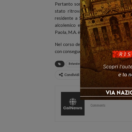
Pertanto sono state diramate le ricerc
stato ritrovato in una delle contrad
residente a Scalea. L’uomo, ammessa l
alcolemico e tossicologico risultando
Paola, M.A. è stato dichiarato in arresto
Nel corso dell’udienza dinnanzi al G.I.P
con conseguente misura cautelare degli a
Belvedere Marittimo
Calabria
droga
Condividi
CalNews
27585 Pos
Comments