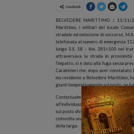
Condividi
BELVEDERE MARITTIMO :: 11/11/2020
Marittimo, i militari del locale Coma
stradale ed omissione di soccorso, M.A
telefonata al numero di emergenza 112
lungo S.S. 18 – Km. 281+100 nel trat
attraversava la strada in prossimità 
l’impatto, si è dato alla fuga senza pre
Carabinieri che, dopo aver constatato l’
ma residente a Belvedere Marittimo, hann
giunti tempestivamente sul posto, ne ha
Contestualmente, i militari di Belvedere
all’individuazione dell’autovettura coin
sul posto diversi testimoni oculari che 
coinvolta una Smart di colore blu di cu
della targa.