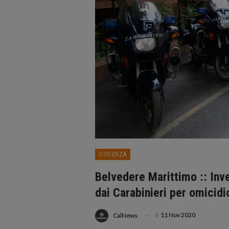
COSENZA
Belvedere Marittimo :: Inv
dai Carabinieri per omicidi
il
11 Nov 2020
CalNews