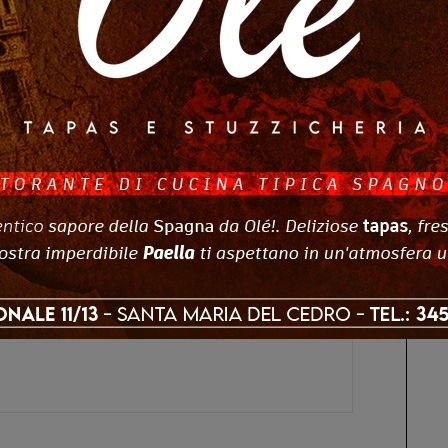
he del veicolo in questione che, dopo pochi minuti, è
e di Belvedere Marittimo con alla guida il 37enne
a condotta delittuosa, è stato sottoposto all’esame
 positivo. Informata la Procura della Repubblica di
.
. del Tribunale di Paola, l’arresto è stato convalidato
rresti domiciliari.
omicidio stradale
ts
0