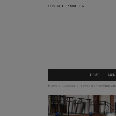
CONTATTI
PUBBLICITA’
HOME
MON
Home
Cosenza
Belvedere Marittimo :: Inv