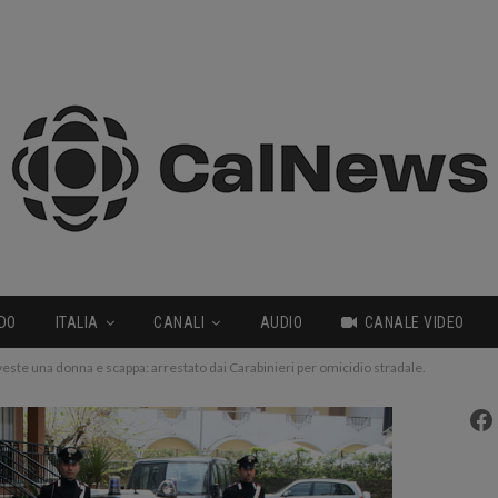
DO
ITALIA
CANALI
AUDIO
CANALE VIDEO
este una donna e scappa: arrestato dai Carabinieri per omicidio stradale.
Fa