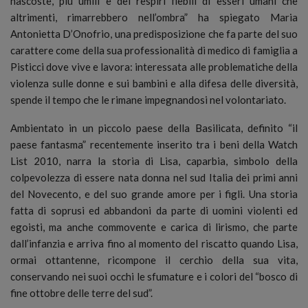
nascoste, più umili e dei respiri flebili di esseri umani che
altrimenti, rimarrebbero nell’ombra” ha spiegato Maria
Antonietta D’Onofrio, una predisposizione che fa parte del suo
carattere come della sua professionalità di medico di famiglia a
Pisticci dove vive e lavora: interessata alle problematiche della
violenza sulle donne e sui bambini e alla difesa delle diversità,
spende il tempo che le rimane impegnandosi nel volontariato.
Ambientato in un piccolo paese della Basilicata, definito “il
paese fantasma” recentemente inserito tra i beni della Watch
List 2010, narra la storia di Lisa, caparbia, simbolo della
colpevolezza di essere nata donna nel sud Italia dei primi anni
del Novecento, e del suo grande amore per i figli. Una storia
fatta di soprusi ed abbandoni da parte di uomini violenti ed
egoisti, ma anche commovente e carica di lirismo, che parte
dall’infanzia e arriva fino al momento del riscatto quando Lisa,
ormai ottantenne, ricompone il cerchio della sua vita,
conservando nei suoi occhi le sfumature e i colori del “bosco di
fine ottobre delle terre del sud”.