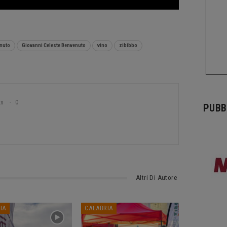
enuto
Giovanni Celeste Benvenuto
vino
zibibbo
ts
0
PUBB
Altri Di Autore
IA
CALABRIA