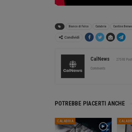
Bianco di Falco
Calabria
Cantine Benv
Condividi
CalNews
27593 Pos
Comments
POTREBBE PIACERTI ANCHE
CALABRIA
CALABR