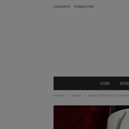
CONTATTI
PUBBLICITA’
HOME
MON
Home
Calabria
Bianco di Falco: l’eccellen