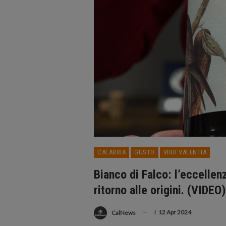
CALABRIA
GUSTO
VIBO VALENTIA
Bianco di Falco: l’eccellen
ritorno alle origini. (VIDEO)
il
12 Apr 2024
CalNews