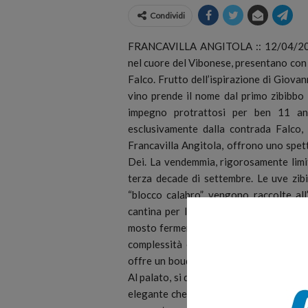
Condividi
FRANCAVILLA ANGITOLA :: 12/04/2024 
nel cuore del Vibonese, presentano con o
Falco.
Frutto dell’ispirazione di Giova
vino prende il nome dal primo zibibbo
impegno protrattosi per ben 11 ann
esclusivamente dalla contrada Falco, 
Francavilla Angitola, offrono uno spet
Dei. La vendemmia, rigorosamente limit
terza decade di settembre. Le uve zibi
“blocco calabro”, vengono raccolte all
cantina per la vinificazione. Qui, dopo
mosto fermenta lentamente all’interno 
complessità e carattere. Il Bianco di Fa
offre un bouquet aromatico ricco e vari
Al palato, si distingue per la sua minera
elegante che si protrae in un finale per