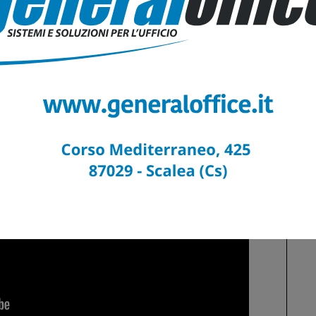
lle Cantine Benvenuto. L’annata 2022, lanciata sul
 1900 bottiglie, testimoniando la sua rarità e il suo