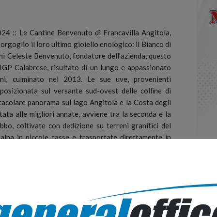
:: Le Cantine Benvenuto di Francavilla Angitola,
rgoglio il loro ultimo gioiello enologico: il Bianco di
nni Celeste Benvenuto, fondatore dell’azienda, questo
 IGP Calabrese, risultato di un lungo e appassionato
i, culminato nel 2013. Le sue uve, provenienti
posizionata sul versante sud-ovest delle colline di
tacolare panorama sul lago Angitola e la Costa degli
ata alle migliori annate, avviene tra la seconda e la
bbo, coltivate con dedizione su terreni granitici del
’alba in piccole casse e trasportate direttamente in
 un’accurata selezione e una delicata macerazione, il
di barrique di rovere di primo passaggio, acquisendo
lco, dal colore giallo paglierino con riflessi dorati,
egato, con note che vanno dalla zagara alla vaniglia.
lità e sapidità bilanciate, con una struttura morbida ed
sistente. Questo vino, prodotto in edizione limitata e