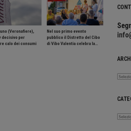
CONT
Segn
runo (Veronafiere),
Nel suo primo evento
info
y decisivo per
pubblico il Distretto del Cibo
are calo dei consumi
di Vibo Valentia celebra la…
ARCH
Archivi
CATE
Catego