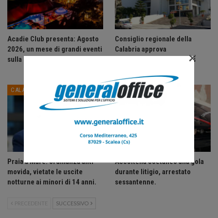
Acadie Club presenta: Agosto
Consiglio regionale della
2026, un mese di grandi eventi
Calabria approva
×
sulla Riviera dei Cedri.
assestamento e variazioni
bilancio…
CALABRIA
CALABRIA
Praia a Mare: ordinanza anti-
Accoltella coetaneo alla gola
movida, vietate le uscite
durante litigio, arrestato
notturne ai minori di 14 anni.
sessantenne.
PRECEDENTE
SUCCESSIVO