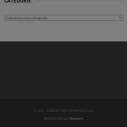
CATEGORIE
Categorie
© 2026 - CalNews.Tutti i Diritti Riservati.
Website Design:
Muovere