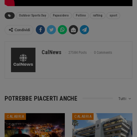
Outdoor Sports Day
Papasidero
Pollino
rafting
sport
Condividi
CalNews
27584 Posts
0 Comments
POTREBBE PIACERTI ANCHE
Tutti
CALABRIA
CALABRIA