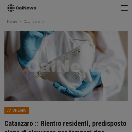
Home
Catanzaro
CATANZARO
Catanzaro :: Rientro residenti, predisposto