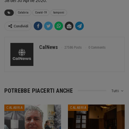
38 del 30 Aprile 2020.
Calabria
Covid-19
tamponi
Condividi
CalNews
27586 Posts
0 Comments
POTREBBE PIACERTI ANCHE
Tutti
CALABRIA
CALABRIA