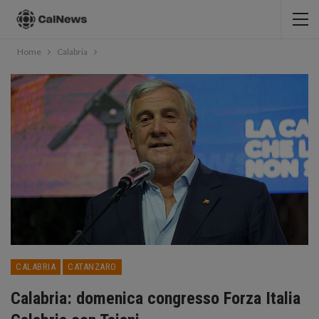
Home
Calabria
CALABRIA
CATANZARO
Calabria: domenica congresso Forza Italia