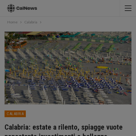
Home
Calabria
CALABRIA
Calabria: estate a rilento, spiagge vuote