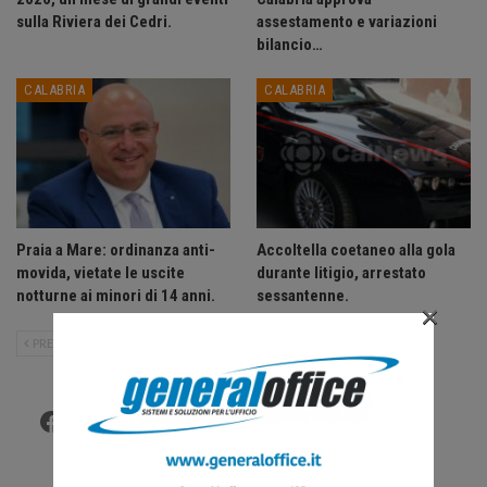
sulla Riviera dei Cedri.
assestamento e variazioni
bilancio…
CALABRIA
CALABRIA
Praia a Mare: ordinanza anti-
Accoltella coetaneo alla gola
movida, vietate le uscite
durante litigio, arrestato
notturne ai minori di 14 anni.
sessantenne.
×
PRECEDENTE
SUCCESSIVO
Facebook
Twitter