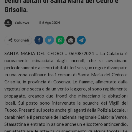
centri abitati di Santa Maria del Cedro e
Grisolia.
il
6 Ago 2024
CalNews
Condividi
SANTA MARIA DEL CEDRO :: 06/08/2024 :: La Calabria è
nuovamente minacciata dagli incendi, che si avvicinano
pericolosamente ai centri abitati. Ieri sera, un rogo è divampato
in una zona collinare tra i comuni di Santa Maria del Cedro e
Grisolia, in provincia di Cosenza.
Le fiamme, alimentate dalla
vegetazione secca e da un vento leggero, si sono rapidamente
propagate, creando due fronti che minacciano le abitazioni
locali. Sul posto sono intervenute le squadre dei Vigili del
Fuoco. Presenti sul posto anche gli agenti della Polizia Locale, i
carabinieri e il personale dell’azienda regionale Calabria Verde.
Stamattina è entrato in azione anche un elicottero antincendio,
per effettuare le attività di spegnimento di alcuni focolai. Le