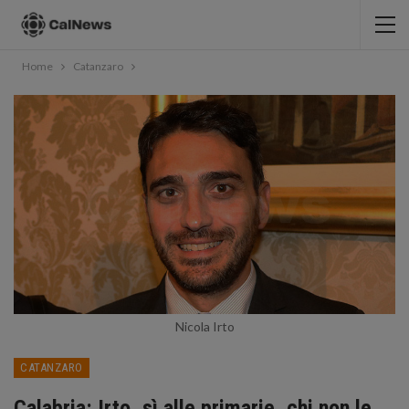
Home
Catanzaro
Nicola Irto
CATANZARO
Calabria: Irto, sì alle primarie, chi non le