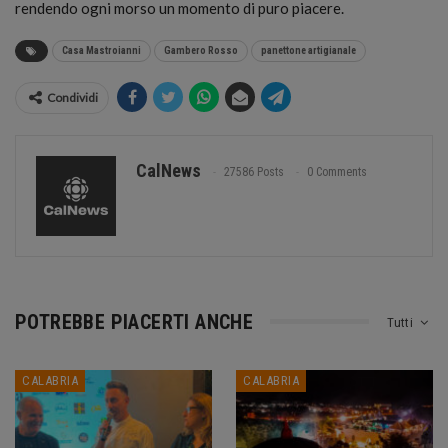
rendendo ogni morso un momento di puro piacere.
Casa Mastroianni
Gambero Rosso
panettone artigianale
Condividi
CalNews
27586 Posts
0 Comments
POTREBBE PIACERTI ANCHE
Tutti
CALABRIA
CALABRIA