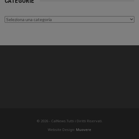
CATEGORIE
Categorie
© 2026 - CalNews.Tutti i Diritti Riservati.
Website Design:
Muovere